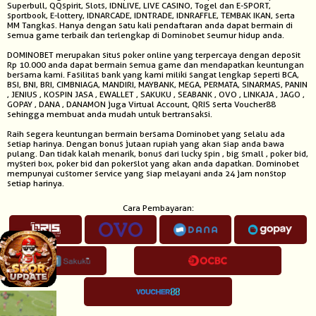
Superbull, QQspirit, Slots, IDNLIVE, LIVE CASINO, Togel dan E-SPORT,
sportbook, E-lottery, IDNARCADE, IDNTRADE, IDNRAFFLE, TEMBAK IKAN, serta
© Copyright 2026 silverdominobet1st.info - All right reserved | 18+
MM Tangkas. Hanya dengan satu kali pendaftaran anda dapat bermain di
semua game terbaik dan terlengkap di Dominobet seumur hidup anda.
VIDEO CARA MAIN DOMINO
DOMINOBET merupakan situs poker online yang terpercaya dengan deposit
Rp 10.000 anda dapat bermain semua game dan mendapatkan keuntungan
bersama kami. Fasilitas bank yang kami miliki sangat lengkap seperti BCA,
BSI, BNI, BRI, CIMBNIAGA, MANDIRI, MAYBANK, MEGA, PERMATA, SINARMAS, PANIN
, JENIUS , KOSPIN JASA , EWALLET , SAKUKU , SEABANK , OVO , LINKAJA , JAGO ,
GOPAY , DANA , DANAMON juga Virtual Account, QRIS serta Voucher88
sehingga membuat anda mudah untuk bertransaksi.
Raih segera keuntungan bermain bersama Dominobet yang selalu ada
setiap harinya. Dengan bonus jutaan rupiah yang akan siap anda bawa
pulang. Dan tidak kalah menarik, bonus dari lucky spin , big small , poker bid,
mysteri box, poker bid dan pokerslot yang akan anda dapatkan. Dominobet
mempunyai customer service yang siap melayani anda 24 jam nonstop
setiap harinya.
Cara Pembayaran:
VIDEO PORTRAIT PROMO