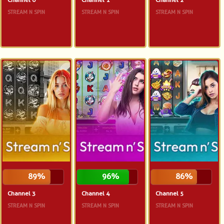
STREAM N SPIN
STREAM N SPIN
STREAM N SPIN
© Copyright 2026 silverdominobet1st.info - All right reserved | 18+
89%
96%
86%
Channel 3
Channel 4
Channel 5
STREAM N SPIN
STREAM N SPIN
STREAM N SPIN